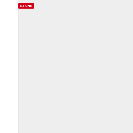
v
CASINO
r
C
a
o
i
m
m
p
e
a
n
r
t
e
R
t
e
h
m
e
a
B
i
e
n
s
s
t
P
s
o