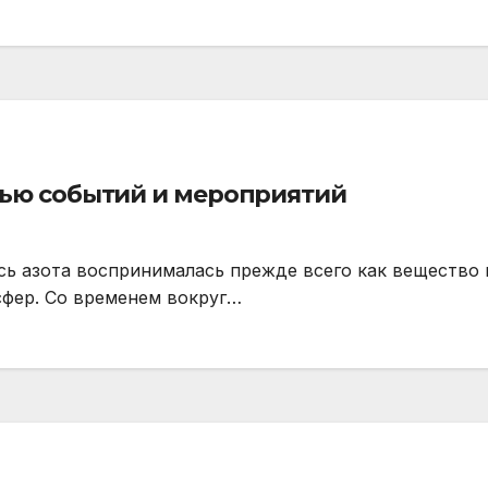
стью событий и мероприятий
сь азота воспринималась прежде всего как вещество 
сфер. Со временем вокруг…