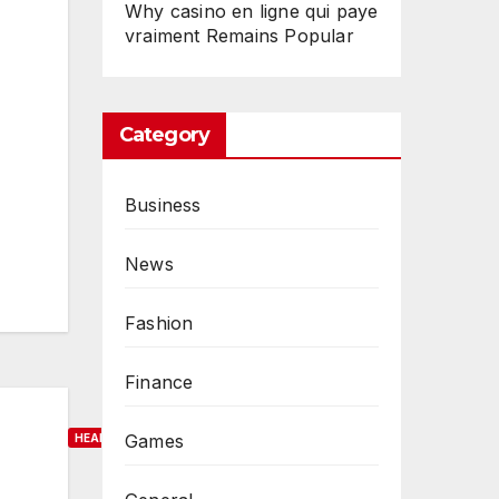
Why casino en ligne qui paye
n
vraiment Remains Popular
M
u
l
a
Category
n
e
Business
y
S
News
h
o
Fashion
p
w
Finance
i
t
Games
HEALTH
h
E
H