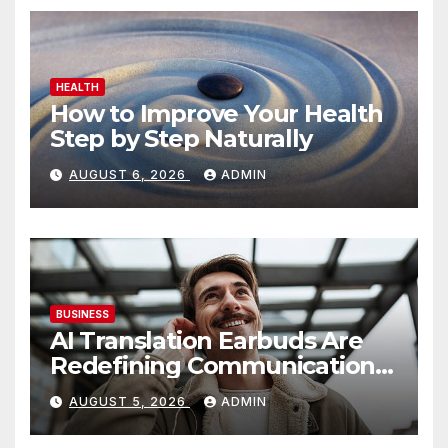
HEALTH
How to Improve Your Health
Step by Step Naturally
AUGUST 6, 2026
ADMIN
BUSINESS
AI Translation Earbuds Are
Redefining Communication
Today
AUGUST 5, 2026
ADMIN