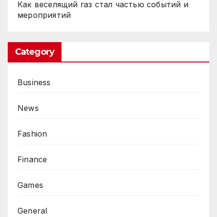
Как веселящий газ стал частью событий и
мероприятий
Category
Business
News
Fashion
Finance
Games
General