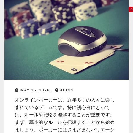
G
MAY 25, 2026
ADMIN
u
オンラインポーカーは、近年多くの人々に楽し
i
まれているゲームです。特に初心者にとって
d
は、ルールや戦略を理解することが重要です。
e
まず、基本的なルールを把握することから始め
:
ましょう。ポーカーにはさまざまなバリエーシ