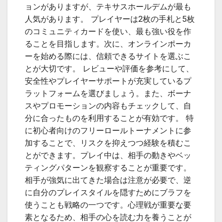
T
ョンがありますが、テキサスホールデムが最も
i
人気があります。 プレイヤーは2枚の手札と5枚
のコミュニティカードを使い、最も強い役を作
p
ることを目指します。次に、オンラインポーカ
s
ーを始める際には、信頼できるサイトを選ぶこ
f
とが大切です。 レビューや評価を参考にして、
o
安全性やプレイヤーサポートが充実しているプ
r
ラットフォームを選びましょう。また、ボーナ
スやプロモーションの内容もチェックして、自
e
分に合ったものを利用することが有効です。 特
g
に初心者向けのフリーロールトーナメントに参
i
加することで、リスクを抑えつつ経験を積むこ
n
とができます。プレイ中は、相手の動きやベッ
n
ティングパターンを観察することが重要です。
e
相手が強気に出てきた場合は注意が必要で、逆
r
に自分のプレイスタイルを隠すためにブラフを
s
使うことも戦略の一つです。心理戦が重要な要
素となるため、相手の心を読む力を養うことが