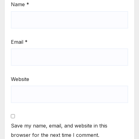
Name
*
Email
*
Website
Save my name, email, and website in this
browser for the next time I comment.