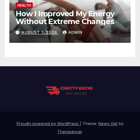
HEALTH
How I Improved My Energy
Without Extreme Changes
AUGUST 1, 2026
ADMIN
Proudly powered by WordPress
|
Theme:
News Get
by
Themeansar
.