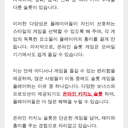
다룬 슬롯이 있습니다.
이러한 다양성은 플레이어들이 자신이 선호하는
스타일의 게임을 선택할 수 있도록 해 주며, 각 게
임의 독특한 요소들이 플레이어의 흥미를 끌게 만
듭니다. 마지막으로, 온라인 슬롯 게임은 모바일
기기에서도 쉽게 즐길 수 있습니다.
이는 언제 어디서나 게임을 즐길 수 있는 편리함을
제공하며, 많은 사람들이 이동 중에도 슬롯 게임을
플레이하는 이유 중 하나입니다. 다양한 보너스와
프로모션이 제공되기도
온라인 카지노 슬롯
하여,
플레이어들은 더 많은 혜택을 누릴 수 있습니다.
온라인 카지노 슬롯은 단순한 게임을 넘어, 재미와
흥미를 주는 경험으로 자리잡고 있습니다.