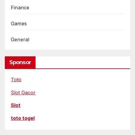
Finance
Games
General
Sponsor
Toto
Slot Gacor
Slot
toto togel