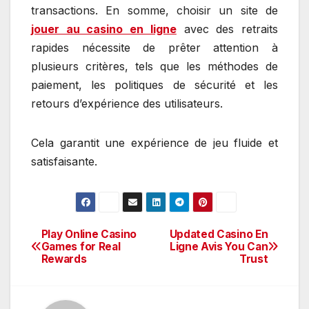
transactions. En somme, choisir un site de
jouer au casino en ligne
avec des retraits
rapides nécessite de prêter attention à
plusieurs critères, tels que les méthodes de
paiement, les politiques de sécurité et les
retours d’expérience des utilisateurs.
Cela garantit une expérience de jeu fluide et
satisfaisante.
Play Online Casino
Updated Casino En
Post
Games for Real
Ligne Avis You Can
Rewards
Trust
navigation