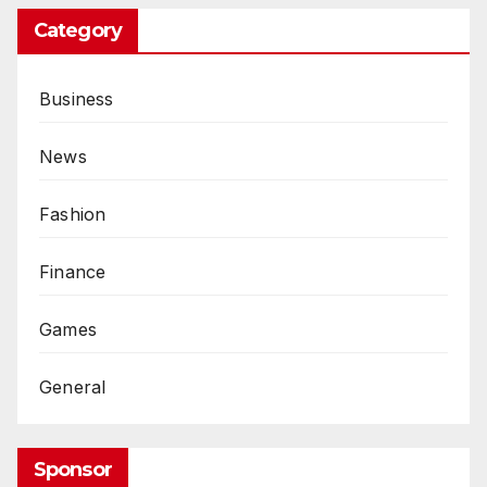
Category
Business
News
Fashion
Finance
Games
General
Sponsor