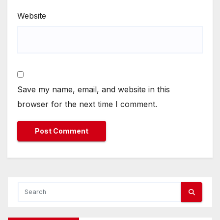
Website
Save my name, email, and website in this
browser for the next time I comment.