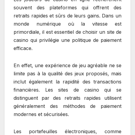
souvent des plateformes qui offrent des
retraits rapides et sûrs de leurs gains. Dans un
monde numérique où la vitesse est
primordiale, il est essentiel de choisir un site de
casino qui privilégie une politique de paiement
efficace.
En effet, une expérience de jeu agréable ne se
limite pas à la qualité des jeux proposés, mais
inclut également la rapidité des transactions
financières. Les sites de casino qui se
distinguent par des retraits rapides utilisent
généralement des méthodes de paiement
modernes et sécurisées.
Les portefeuilles électroniques, comme