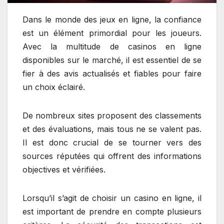
Dans le monde des jeux en ligne, la confiance
est un élément primordial pour les joueurs.
Avec la multitude de casinos en ligne
disponibles sur le marché, il est essentiel de se
fier à des avis actualisés et fiables pour faire
un choix éclairé.
De nombreux sites proposent des classements
et des évaluations, mais tous ne se valent pas.
Il est donc crucial de se tourner vers des
sources réputées qui offrent des informations
objectives et vérifiées.
Lorsqu’il s’agit de choisir un casino en ligne, il
est important de prendre en compte plusieurs