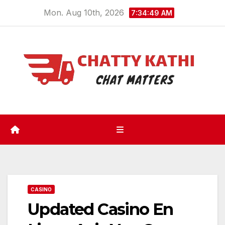
Skip
Mon. Aug 10th, 2026
7:34:49 AM
to
content
CASINO
Updated Casino En