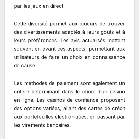
par les jeux en direct.
Cette diversité permet aux joueurs de trouver
des divertissements adaptés à leurs goûts et à
leurs préférences. Les avis actualisés mettent
souvent en avant ces aspects, permettant aux
utilisateurs de faire un choix en connaissance
de cause.
Les méthodes de paiement sont également un
critère déterminant dans le choix d’un casino
en ligne. Les casinos de confiance proposent
des options variées, allant des cartes de crédit
aux portefeuilles électroniques, en passant par
les virements bancaires.