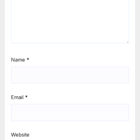
Name
*
Email
*
Website