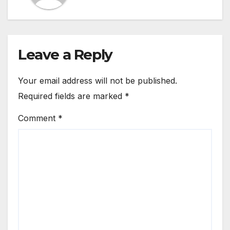
Leave a Reply
Your email address will not be published.
Required fields are marked
*
Comment
*