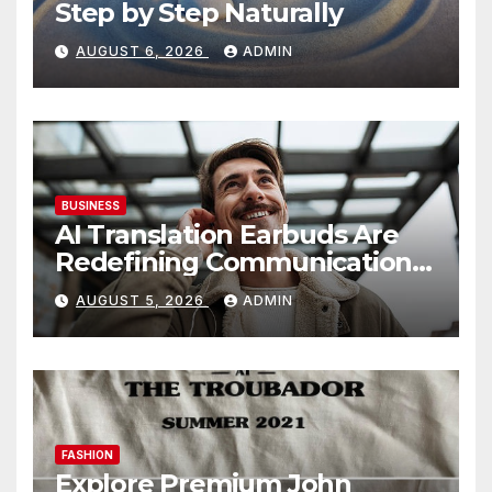
Step by Step Naturally
AUGUST 6, 2026
ADMIN
BUSINESS
AI Translation Earbuds Are
Redefining Communication
Today
AUGUST 5, 2026
ADMIN
FASHION
Explore Premium John