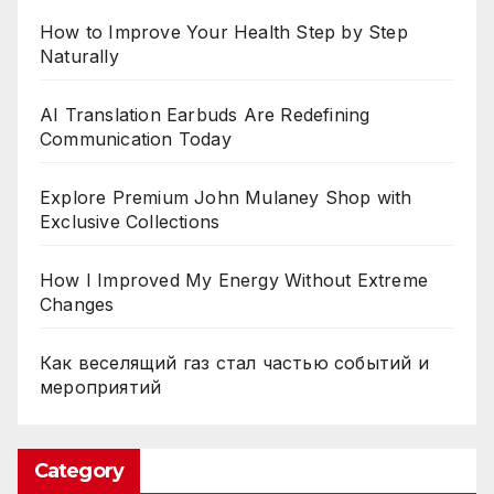
How to Improve Your Health Step by Step
Naturally
AI Translation Earbuds Are Redefining
Communication Today
Explore Premium John Mulaney Shop with
Exclusive Collections
How I Improved My Energy Without Extreme
Changes
Как веселящий газ стал частью событий и
мероприятий
Category