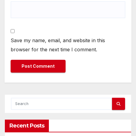
Save my name, email, and website in this
browser for the next time I comment.
Recent Posts